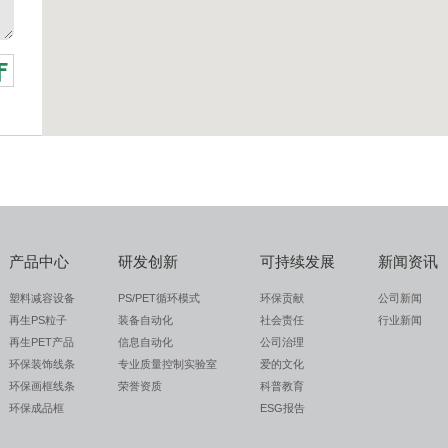
产品中心
研发创新
可持续发展
新闻资讯
塑料减容设备
PS/PET循环模式
环保贡献
公司新闻
再生PS粒子
装备自动化
社会责任
行业新闻
再生PET产品
信息自动化
公司治理
环保装饰线条
专业质量控制实验室
爱的文化
环保画框线条
荣誉资质
科普教育
环保成品框
ESG报告