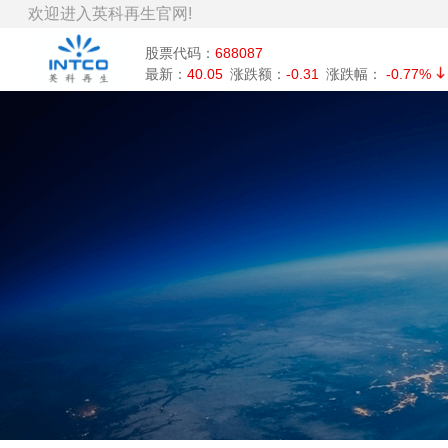
欢迎进入英科再生官网!
股票代码：
688087
最新：
40.05
涨跌额：
-0.31
涨跌幅：
-0.77%