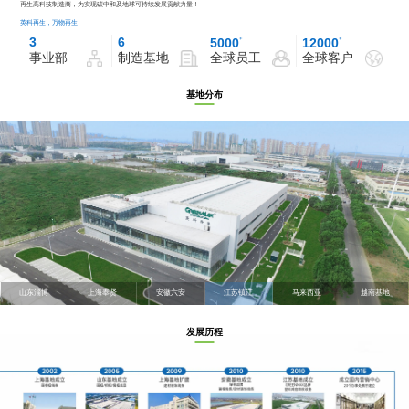
再生高科技制造商，为实现碳中和及地球可持续发展贡献力量！
英科再生，万物再生
3
6
5000
+
12000
+
事业部
制造基地
全球员工
全球客户
基地分布
山东淄博
上海奉贤
安徽六安
江苏镇江
马来西亚
越南基地
发展历程