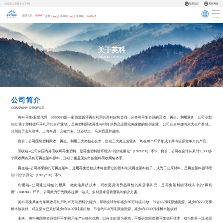
欢迎进入英科再生官网!
联系我们
英科网群
股票代码：
688087
最新：
40.36
涨跌额：
0.25
涨跌幅：
0.62%
关于英科
ABOUT INTCO
公司简介
COMPANY PROFILE
英科再生(股票代码：688087)是一家资源循环再生利用的高科技制造商，从事可再生资源的回收、再生、利用业务，公司创新
的打通了塑料循环再利用的全产业链，是将塑料回收再生与时尚消费品运用完美嫁接的独创企业。公司在全球拥有六大生产基地，
分别位于山东淄博、上海奉贤、安徽六安、江苏镇江、马来西亚和越南。
目前，公司围绕塑料回收、再生、利用三大类核心技术，形成三大类主营业务，均在每个环节形成了具有较强竞争力的产品。
回收端--公司从国内外回收可再生塑料，是再生塑料循环经济中的“减量化”（Reduce）环节。目前，公司在全球从累计1,300多
个回收网点采购可再生塑料原料，形成了覆盖国内外的塑料回收网络体系。
再生端--公司将采购的可再生塑料，运用再生造粒技术将使用过的塑料制成再生塑料粒子，成为工业原材料，是再生塑料循环经
济中的“资源化”（Recycle）环节。
利用端--公司通过独创的模具、微发泡共挤技术，研发更具消费品属性的家居装饰品，是再生塑料循环经济中的“再利
用”（Reuse）环节。公司致力于为顾客提供一站式、多材质家居墙面装饰解决方案。
英科再生具备每年回收再利用约15万吨塑料的能力，帮助全球每年减少30万吨碳排放、节省45万吨原油资源、减少约270万棵
树木被砍伐，成立至今已累积减少约340万吨碳排放，节省约510万吨原油资源，减少约3300万棵树木被砍伐
未来，英科将围绕资源循环再生利用全产业链的优势，以自主创新为驱动，不断研发回收和再生循环技术，成为世界一流资源