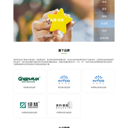
使命
愿景
精神
向爱 向善 求真
价值观
目的
改善创新
旗下品牌
英科再生旗下拥有3大事业部：回收事业部、再生事业部和利用事业部，经过近20年回收再利用全产业链布局，运用高科技的回收循环
再生技术，将PS泡沫塑料不断应用于时尚家居消费品领域，并横向拓展到再生PET、PE、PP、HDPE等多品种塑料循环再生利用中，
为塑料碳循环经济和地球的可持续发展贡献力量。
回收事业部品牌
再生事业部品牌
利用事业部海外品牌
利用事业部国内品牌
利用事业部C端品牌