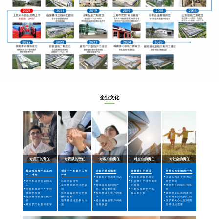
企业文化
对员工的责任
对团队的责任
对客户的责任
对企业的责任
对社会的责任
最大发挥每个员工的
创造一个积极的工作
让客户感到满意
发展我们的事业
坚持实践道德的行为
个人潜能
环境
理解客户的远景和战
提高长期盈利能力
以诚实和正直作为处
聘用和提升合适的员
鼓励团队合作
略
扩大我们的业务和客
事的原则
工
发现并奖励杰出的表
持续提高我们的产
户规模
激赏相互的信任和尊
培养和鼓励个人专业
现
品、服务和价值
不断投资新的产品、
重
技能的发展
提供具有竞争力的薪
预见并满足客户的需
服务和支持
鼓励员工队伍的多元
提供持续的建设性评
酬和福利
求
化和对多文化的认同
价
培育持续性的双向沟
建立有效的客户和供
保护和关心社区和周
鼓励员工创新和变革
通
应商联盟
围环境的需要